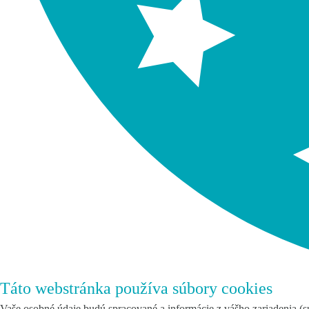
Táto webstránka používa súbory cookies
Vaše osobné údaje budú spracované a informácie z vášho zariadenia (sú