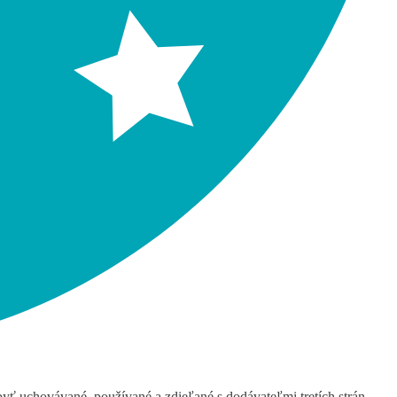
byť uchovávané, používané a zdieľané s dodávateľmi tretích strán,