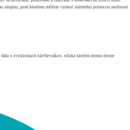
ého záujmu, proti ktorému môžete vzniesť námietku pomocou možností
é dáta o zvyklostiach návštevníkov, vďaka ktorým denno denne