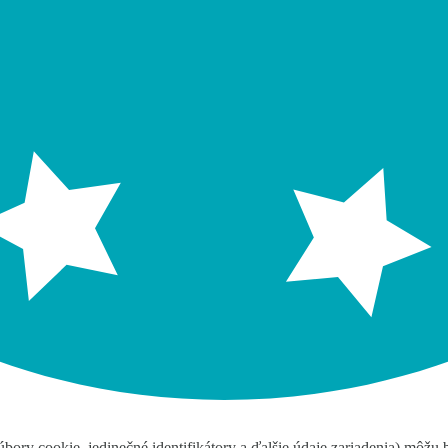
bory cookie, jedinečné identifikátory a ďalšie údaje zariadenia) môžu 