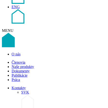
ENG
MENU
O nás
Členovia
Naše produkty
Dokumenty
Publikácie
Práca
Kontakty
SVK