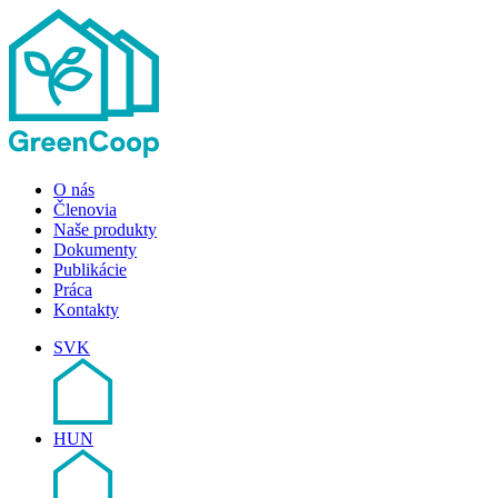
O nás
Členovia
Naše produkty
Dokumenty
Publikácie
Práca
Kontakty
SVK
HUN