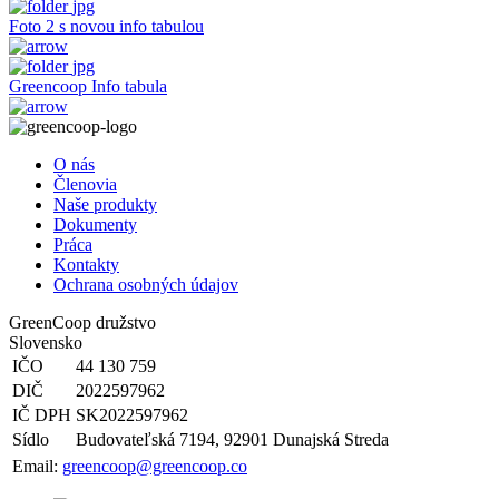
jpg
Foto 2 s novou info tabulou
jpg
Greencoop Info tabula
O nás
Členovia
Naše produkty
Dokumenty
Práca
Kontakty
Ochrana osobných údajov
GreenCoop družstvo
Slovensko
IČO
44 130 759
DIČ
2022597962
IČ DPH
SK2022597962
Sídlo
Budovateľská 7194, 92901 Dunajská Streda
Email:
greencoop@greencoop.co