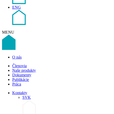
ENG
MENU
O nás
Členovia
Naše produkty
Dokumenty
Publikácie
Práca
Kontakty
SVK