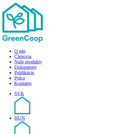
O nás
Členovia
Naše produkty
Dokumenty
Publikácie
Práca
Kontakty
SVK
HUN