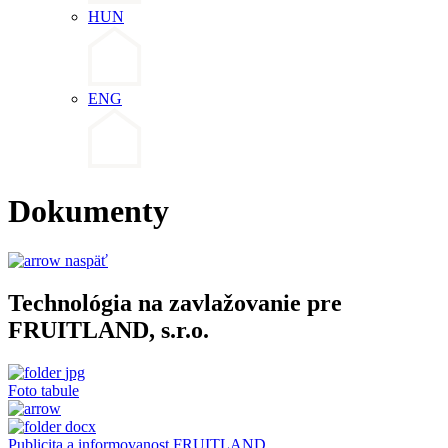
HUN
ENG
Dokumenty
naspäť
Technológia na zavlažovanie pre
FRUITLAND, s.r.o.
jpg
Foto tabule
docx
Publicita a informovanost FRUITLAND