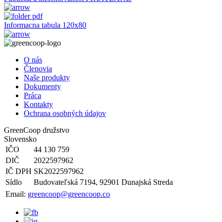
pdf
Informacna tabula 120x80
O nás
Členovia
Naše produkty
Dokumenty
Práca
Kontakty
Ochrana osobných údajov
GreenCoop družstvo
Slovensko
IČO
44 130 759
DIČ
2022597962
IČ DPH
SK2022597962
Sídlo
Budovateľská 7194, 92901 Dunajská Streda
Email:
greencoop@greencoop.co