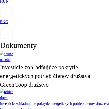
HUN
ENG
Dokumenty
naspäť
Investície zohľadňujúce pokrytie
energetických potrieb členov družstva
GreenCoop družstvo
docx
Investicie zohladnujuce pokrytie energetickych potrieb clenov druzstva