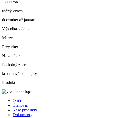
1 800 ton
ročný výnos
december až január
Výsadba sadeníc
Marec
Prvý zber
November
Posledný zber
koktejlové paradajky
Produkt
O nás
Členovia
Naše produkty
Dokumenty