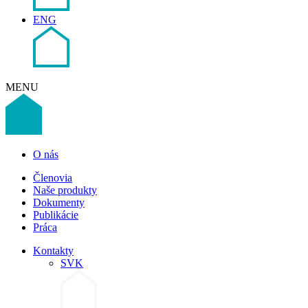
ENG
MENU
O nás
Členovia
Naše produkty
Dokumenty
Publikácie
Práca
Kontakty
SVK