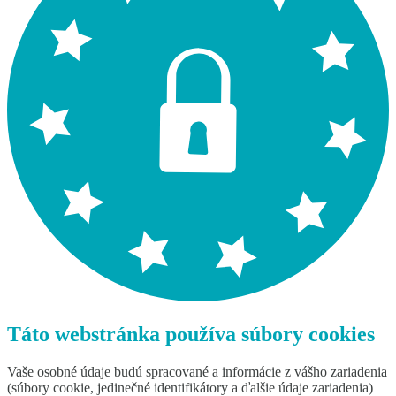
Táto webstránka používa súbory cookies
Vaše osobné údaje budú spracované a informácie z vášho zariadenia
(súbory cookie, jedinečné identifikátory a ďalšie údaje zariadenia)