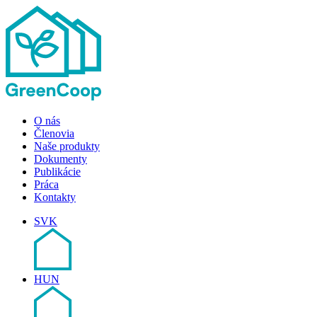
O nás
Členovia
Naše produkty
Dokumenty
Publikácie
Práca
Kontakty
SVK
HUN